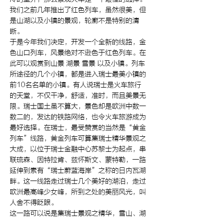
我们之前几年推出了红色列车，虽然很美，但
是山湖以及小镇的景观，轮廓不是特别的清
晰。
于是今年我们决定，开发一个全新的线路，金
色山口列车，风景绝对不逊色于红色列车。在
此可以观赏到山景 湖景 雪景 以及小镇。列车
所途径的几个小镇，都是进入瑞士最美小镇的
前10名名单的小镇。有人说瑞士是火车旅行
的天堂，不仅干净，舒适，准时，而且美景无
限。瑞士国土虽不算大，景色却是欧洲中数一
数二的，发达的铁路网络，也令火车旅游成为
最好选择。在瑞士，最受赞赏的当然是“黄金
列车”线路，黄金列车可算集瑞士精华景观之
大成，以位于瑞士金融中心苏黎士为起点，串
联琉森、因特拉肯、兹怀斯文、蒙特勒，一路
延伸到素有“瑞士蔚蓝海岸”之称的日内瓦湖
畔。这一线路走过瑞士几个美好的湖泊，走过
欧洲最高峰少女峰，所到之处的美丽风光，叫
人舍不得眨眼。
这一路可以说是集瑞士景观之精华，雪山、湖