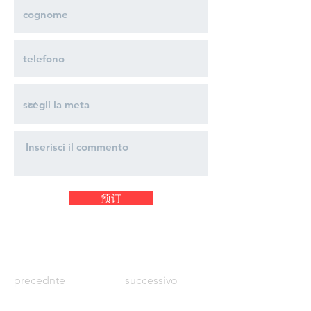
预订
precednte
successivo