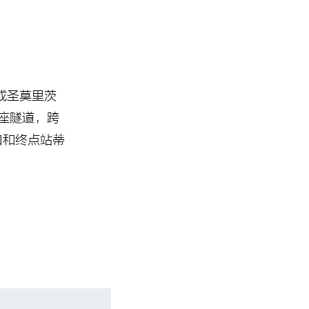
或圣莫里茨
座隧道，跨
口和终点站蒂