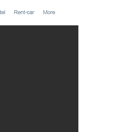
tel
Rent-car
More