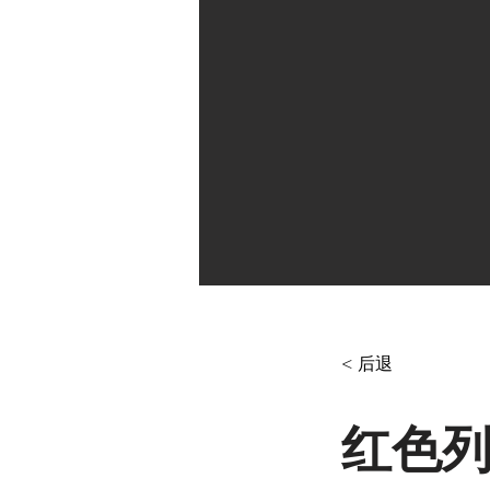
< 后退
红色