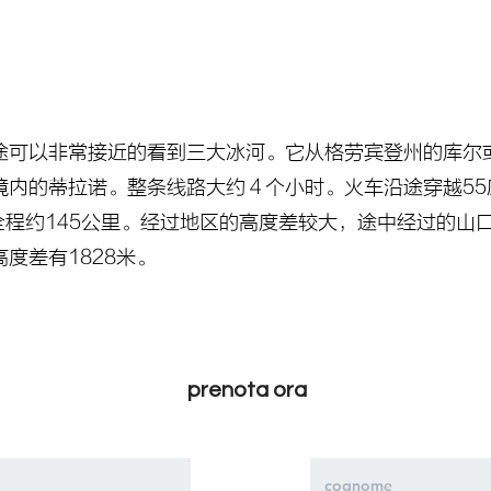
途可以非常接近的看到三大冰河。它从格劳宾登州的库尔
境内的蒂拉诺。整条线路大约４个小时。火车沿途穿越55
全程约145公里。经过地区的高度差较大，途中经过的山
度差有1828米。
prenota ora