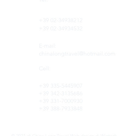
+39 02-34938212
+39 02-34934532
E-mail:
chinalongtravel@hotmail.com
Cell:
+39 335-5445907
+39 342-3135686
+39 331-7000930
+39 388-7933848
© 2021 di China Long Travel Web design di
Wintech