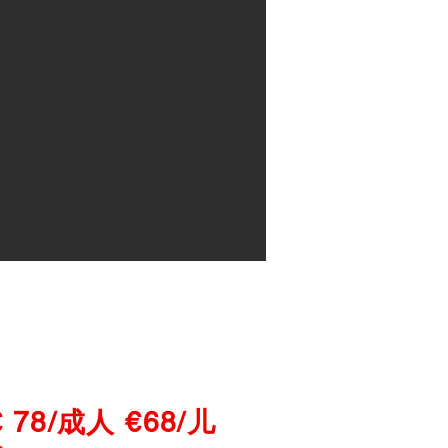
€ 78/成人 €68/儿