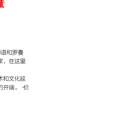
童
德语和罗曼
家，在这里
术和文化延
开端。 -价