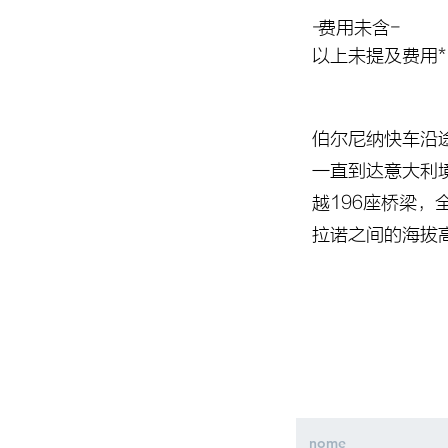
-费用未含-
以上未提及费用*
伯尔尼纳快车沿
一直到达意大利
越196座桥梁，
拉诺之间的海拔高