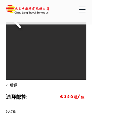
< 后退
迪拜邮轮
€320起/位
8天7夜