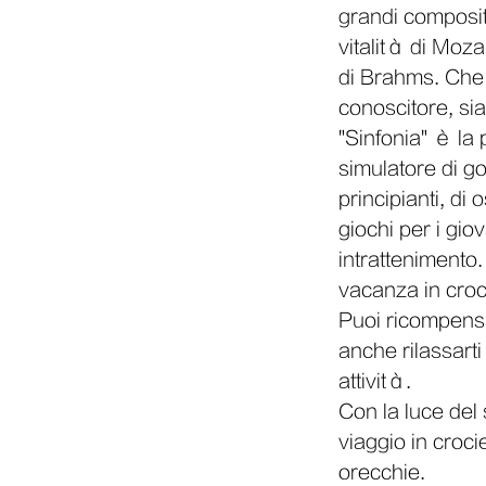
grandi composit
vitalità di Moz
di Brahms. Che 
conoscitore, sia
"Sinfonia" è la 
simulatore di go
principianti, di
giochi per i gio
intrattenimento
vacanza in croci
Puoi ricompensar
anche rilassarti
attività.
Con la luce del 
viaggio in croc
orecchie.