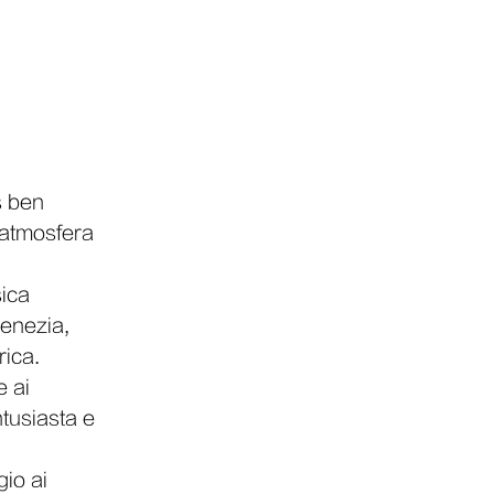
s ben
 atmosfera
sica
Venezia,
rica.
e ai
ntusiasta e
io ai