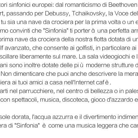
ori sinfonici europei: dal romanticismo di Beethoven 
art, passando per Debussy, Tchaikovsky, la Voce d
tu sia una nave da crociera per la prima volta o un 
mo convinti che "Sinfonia" ti porterà una perfetta a
prima nave da crociera della nostra flotta dotata di u
lf avanzato, che consente ai golfisti, in particolare ai
 oscillare liberamente sul mare. La sala videogiochi e 
vani sono inoltre dotate delle più moderne strutture d
. Non dimenticare che puoi anche descrivere la mera
era ai tuoi amici a casa nell'Internet cafè.
ti nel parrucchiere, nel centro di bellezza o in pale
 con spettacoli, musica, discoteca, gioco d'azzardo e
sole dorata, l'acqua azzurra e il divertimento indimenti
iera di "Sinfonia" è come una musica leggera che can