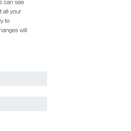
rs can see
 all your
y to
changes will