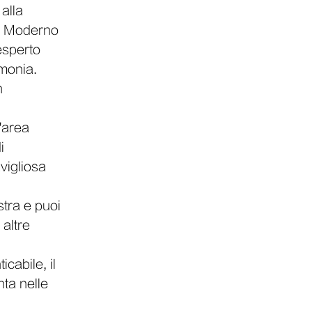
alla
el Moderno
esperto
rmonia.
n
l'area
i
vigliosa
stra e puoi
 altre
cabile, il
ta nelle