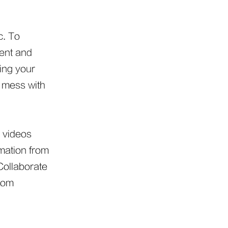
c. To
ment and
ing your
r mess with
, videos
rmation from
 Collaborate
stom